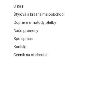
O nás
Štýlová a krásna maloobchod
Doprava a metódy platby
Naše premeny
Spolupráca
Kontakt
Cenník na stiahnutie
Kontaktné údaje
Klientská zóna
Style Pretty s. r. o.
Ochrana osobných údajov
SNP 2941/94
Obchodné podmienky
Do
Snina 069 01
Reklamačné podmienky
0
IČO: 53178467
Reklamačný formulár
DIČ: 2121294153
Ako nakupovať
košík
IČ DPH: SK2121294153