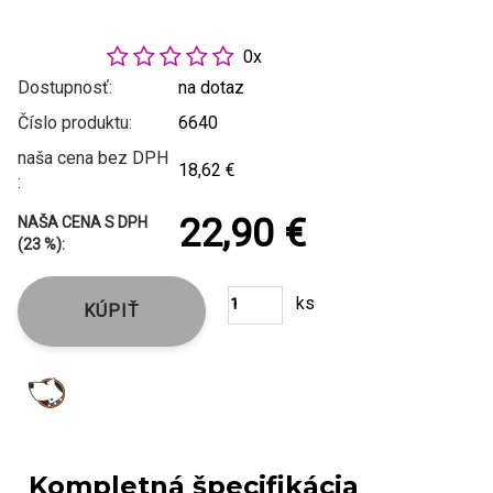
0x
Dostupnosť:
na dotaz
Číslo produktu:
6640
naša cena bez DPH
18,62 €
:
22,90 €
NAŠA CENA S DPH
(23 %):
ks
KÚPIŤ
Kompletná špecifikácia