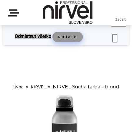
S cieľom uľahčiť užívateľom používať naše webové stránky využívame cookies.
Používaním našich stránok súhlasíte s ukladaním súborov cookie na vašom počítači /
zariadení. Nastavenia cookies môžete zmeniť v nastavení vášho prehliadača.
Odmietnuť všetko
SÚHLASÍM
Úvod
NIRVEL
»
»
NIRVEL Suchá farba – blond